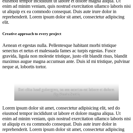
eiusmod tempor incididunt ut labore et dolore magna aliqua. Ut
enim ad minim veniam, quis nostrud exercitation ullamco laboris nisi
ut aliquip ex ea commodo consequat. Duis aute irure dolor in
reprehenderit. Lorem ipsum dolor sit amet, consectetur adipiscing
elit.
Creative approach to every project
Aenean et egestas nulla. Pellentesque habitant morbi tristique
senectus et netus et malesuada fames ac turpis egestas. Fusce
gravida, ligula non molestie tristique, justo elit blandit risus, blandit
maximus augue magna accumsan ante. Duis id mi tristique, pulvinar
neque at, lobortis tortor.
Stet clita kasd gubergren, no sea sanctus est labore et dolore.
By
Kevin Smith
Lorem ipsum dolor sit amet, consectetur adipisicing elit, sed do
eiusmod tempor incididunt ut labore et dolore magna aliqua. Ut
enim ad minim veniam, quis nostrud exercitation ullamco laboris nisi
ut aliquip ex ea commodo consequat. Duis aute irure dolor in
reprehenderit. Lorem ipsum dolor sit amet, consectetur adipiscing