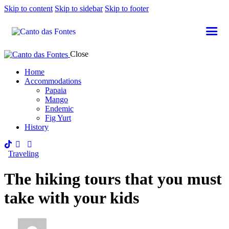
Skip to content
Skip to sidebar
Skip to footer
Close
Home
Accommodations
Papaia
Mango
Endemic
Fig Yurt
History
Traveling
The hiking tours that you must
take with your kids